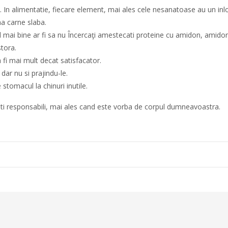
it. In alimentatie, fiecare element, mai ales cele nesanatoase au un i
a carne slaba.
mai bine ar fi sa nu Încercaţi amestecati proteine cu amidon, amidon
stora.
a fi mai mult decat satisfacator.
dar nu si prajindu-le.
stomacul la chinuri inutile.
Fiti responsabili, mai ales cand este vorba de corpul dumneavoastra.