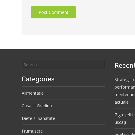
Search
Recent
for:
Categories
Strategii 
performante
Alimentatie
mentenanta
actuale
Casa si Gradina
7 greșeli 
Diete si Sanatate
uscați
Frumusete
Implant de