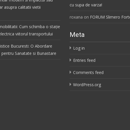
cu supa de varza!
r asupra calitatii vietii
roxana
on
FORUM Slimero Forte
mobilitatii: Cum schimba o stație
lectrica viitorul transportului
Meta
listice Bucuresti: O Abordare
Log in
a pentru Sanatate si Bunastare
Entries feed
Comments feed
WordPress.org