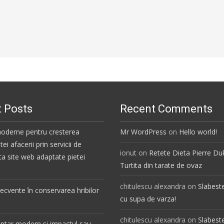
 Posts
Recent Comments
moderne pentru cresterea
Mr WordPress
on
Hello world!
i afacerii prin servicii de
ionut
on
Retete Dieta Pierre Du
 site web adaptate pietei
Turtita din tarate de ovaz
chitulescu alexandra
on
Slabest
frecvente în conservarea hribilor
cu supa de varza!
chitulescu alexandra
on
Slabest
ntar modern si impactul sau