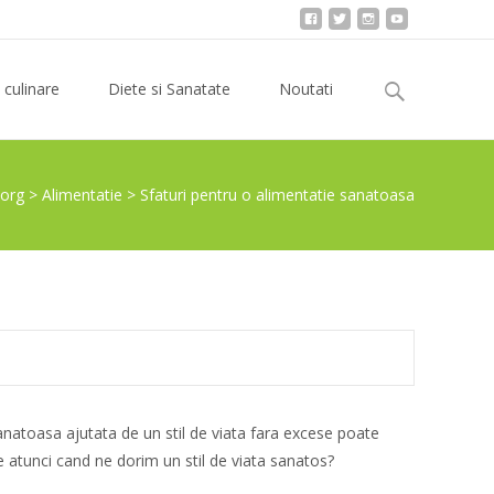
Search
 culinare
Diete si Sanatate
Noutati
for:
org
>
Alimentatie
>
Sfaturi pentru o alimentatie sanatoasa
natoasa ajutata de un stil de viata fara excese poate
re atunci cand ne dorim un stil de viata sanatos?