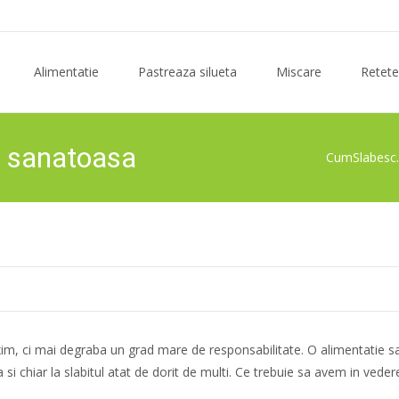
Skip
to
Alimentatie
Pastreaza silueta
Miscare
Retete
content
e sanatoasa
CumSlabesc.
im, ci mai degraba un grad mare de responsabilitate. O alimentatie sa
 si chiar la slabitul atat de dorit de multi. Ce trebuie sa avem in vede