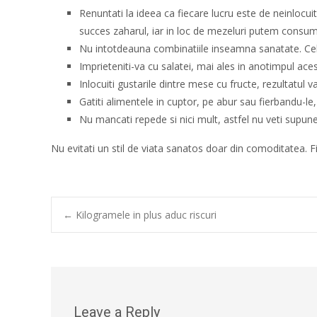
Renuntati la ideea ca fiecare lucru este de neinlocu
succes zaharul, iar in loc de mezeluri putem consum
Nu intotdeauna combinatiile inseamna sanatate. Cel 
Imprieteniti-va cu salatei, mai ales in anotimpul ace
Inlocuiti gustarile dintre mese cu fructe, rezultatul v
Gatiti alimentele in cuptor, pe abur sau fierbandu-le, 
Nu mancati repede si nici mult, astfel nu veti supune 
Nu evitati un stil de viata sanatos doar din comoditatea. 
Post
←
Kilogramele in plus aduc riscuri
navigation
Leave a Reply