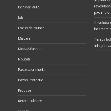
revolutiona
Inchirieri auto
pacientilor
Job
Revolutia 
Locuri de munca
încărcare e
Miscare
Terapii ho
Integrativ
Moda&Fashion
Noutati
Pastreaza silueta
Paza&Protectie
Produse
Retete culinare