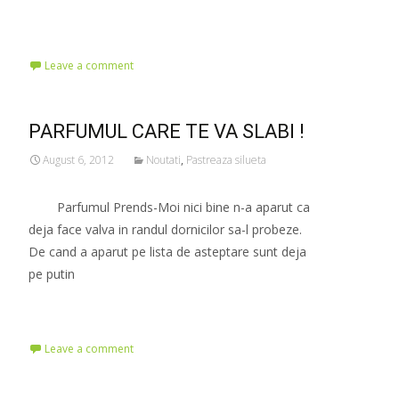
Read More…
Leave a comment
PARFUMUL CARE TE VA SLABI !
August 6, 2012
Noutati
,
Pastreaza silueta
Parfumul Prends-Moi nici bine n-a aparut ca
deja face valva in randul dornicilor sa-l probeze.
De cand a aparut pe lista de asteptare sunt deja
pe putin
Read More…
Leave a comment