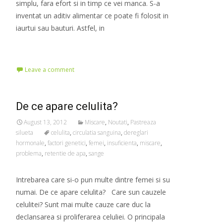
simplu, fara efort si in timp ce vei manca. S-a
inventat un aditiv alimentar ce poate fi folosit in
iaurtui sau bauturi. Astfel, in
Read More…
Leave a comment
De ce apare celulita?
August 13, 2012
Miscare
,
Noutati
,
Pastreaza
silueta
celulita
,
circulatia sanguina
,
dereglari
hormonale
,
factori genetici
,
femei
,
insuficienta
,
miscare
,
problema
,
retentie de apa
,
sange
Intrebarea care si-o pun multe dintre femei si su
numai. De ce apare celulita? Care sun cauzele
celulitei? Sunt mai multe cauze care duc la
declansarea si proliferarea celuliei. O principala