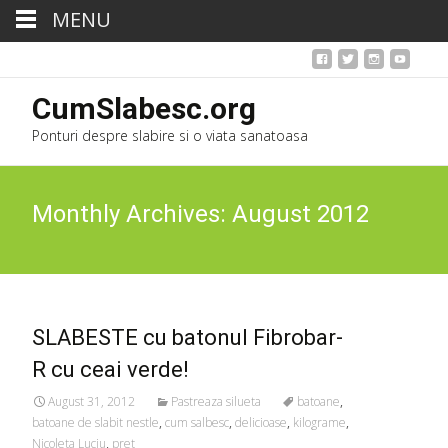
MENU
CumSlabesc.org
Ponturi despre slabire si o viata sanatoasa
Monthly Archives: August 2012
SLABESTE cu batonul Fibrobar-
R cu ceai verde!
August 31, 2012
Pastreaza silueta
batoane
,
batoane de slabit nestle
,
cum salbesc
,
delicioase
,
kilograme
,
Nicoleta Luciu
,
pret