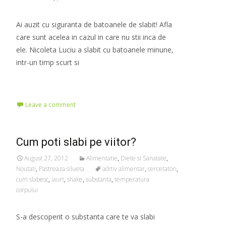
Ai auzit cu siguranta de batoanele de slabit! Afla
care sunt acelea in cazul in care nu stii inca de
ele. Nicoleta Luciu a slabit cu batoanele minune,
intr-un timp scurt si
Read More…
Leave a comment
Cum poti slabi pe viitor?
August 27, 2012
Alimentatie
,
Diete si Sanatate
,
Noutati
,
Pastreaza silueta
aditiv alimentar
,
cercetatori
,
cum slabesc
,
iaurt
,
shake
,
substanta
,
temperatura
corpului
S-a descoperit o substanta care te va slabi