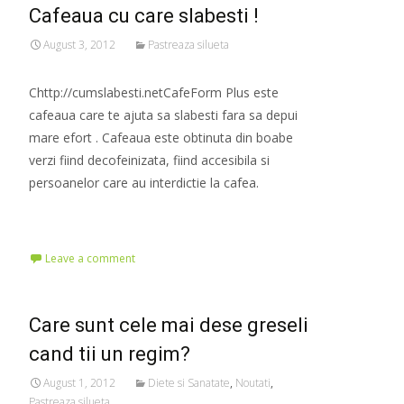
Cafeaua cu care slabesti !
August 3, 2012
Pastreaza silueta
Chttp://cumslabesti.netCafeForm Plus este
cafeaua care te ajuta sa slabesti fara sa depui
mare efort . Cafeaua este obtinuta din boabe
verzi fiind decofeinizata, fiind accesibila si
persoanelor care au interdictie la cafea.
Read More…
Leave a comment
Care sunt cele mai dese greseli
cand tii un regim?
August 1, 2012
Diete si Sanatate
,
Noutati
,
Pastreaza silueta