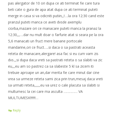
pas alergator de 10 ori dupa ce ati terminat fie care tura
beti cate o gura de apa atat dupa ce ati terminat puteti
merge in casa si va odicniti putiin,,!….la ora 12:30 cand este
pranzul puteti manca ce aveti dvsde axemplu
ciorba,mazare ori ce manacare puteti manca la pranaz la
12:30,,,….dar nu mult doar o farfurie atat si seara pe la ora
5,6 manacati un fruct mere banane portocale
mandarine,ori ce fruct…..si daca o sa pastrati aceasta
reteta de manacare,alergare! asa fac si eu cum vam zis
dvs.,,si dupa daca vreti sa pastrati reteta o sa slabiti va zic
eu,,,eu am so pastrez ca sa slabeste 5 kl sa zicem iti
trebuie aproape un an,dar merita fie care minut dar cine
vrea sa urmeze reteta sami zica prin trun,mesaj daca vreti
sa urmati reteta,,,,,,eu va urez o cale placuta sa slabiti si
multumesc la cei care ma asculta …………… VA
MULTUMESK!!!!!!!…
Reply