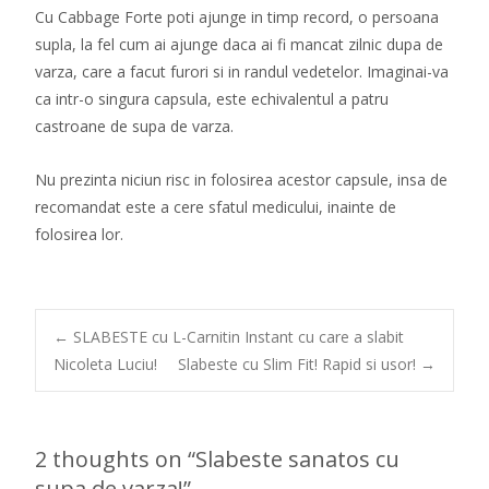
Cu Cabbage Forte poti ajunge in timp record, o persoana
supla, la fel cum ai ajunge daca ai fi mancat zilnic dupa de
varza, care a facut furori si in randul vedetelor. Imaginai-va
ca intr-o singura capsula, este echivalentul a patru
castroane de supa de varza.
Nu prezinta niciun risc in folosirea acestor capsule, insa de
recomandat este a cere sfatul medicului, inainte de
folosirea lor.
Post
←
SLABESTE cu L-Carnitin Instant cu care a slabit
Nicoleta Luciu!
Slabeste cu Slim Fit! Rapid si usor!
→
navigation
2 thoughts on “
Slabeste sanatos cu
supa de varza!
”