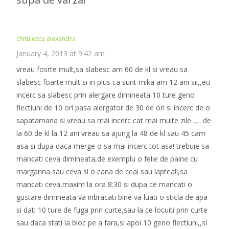
chitulescu alexandra
January 4, 2013 at 9:42 am
vreau fosrte mult,sa slabesc am 60 de kl si vreau sa
slabesc foarte mult si in plus ca sunt mika am 12 ani sii,,eu
incerc sa slabesc prin alergare dimineata 10 ture geno
flectiuni de 10 ori pasa alergator de 30 de ori si incerc de o
sapatamana si vreau sa mai incerc cat mai multe zile ,,…de
la 60 de kl la 12 ani vreau sa ajung la 48 de kl sau 45 cam
asa si dupa daca merge o sa mai incerc tot asa! trebuie sa
mancati ceva dimineata,de exemplu o felie de paine cu
margarina sau ceva si o cana de ceai sau laptea!!,sa
mancati ceva,maxim la ora 8:30 si dupa ce mancati o
gustare dimineata va inbracati bine va luati o sticla de apa
si dati 10 ture de fuga prin curte,sau la ce locuiti prin curte
sau daca stati la bloc pe a fara,si apoi 10 geno flectiuni,,si