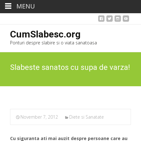
MENU
CumSlabesc.org
Ponturi despre slabire si o viata sanatoasa
Slabeste sanatos cu supa de varza!
November 7, 2012
Diete si Sanatate
Cu siguranta ati mai auzit despre persoane care au