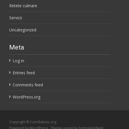
Retete culinare
Servicii
Uncategorized
Meta
Log in
Entries feed
Comments feed
WordPress.org
Copyright © CumSlabesc.org
Powered by WordPress
, Theme
i-excel
by TemplatesNext.