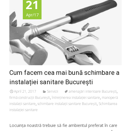
21
Apr/17
Cum facem cea mai bună schimbare a
instalației sanitare București
April 21, 2017
Servicii
amenajări interioare București
,
firmă construcții București
,
întreținerea instalației sanitare
,
manoperă
instalații sanitare
,
schimbare instalații sanitare București
,
Schimbarea
instalației sanitare
Locuința noastră trebuie să fie ambientul preferat în care