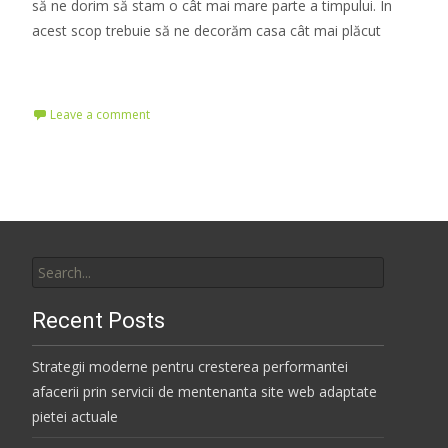
să ne dorim să stam o cât mai mare parte a timpului. În
acest scop trebuie să ne decorăm casa cât mai plăcut
Read More…
Leave a comment
Search
for:
Recent Posts
Strategii moderne pentru cresterea performantei
afacerii prin servicii de mentenanta site web adaptate
pietei actuale