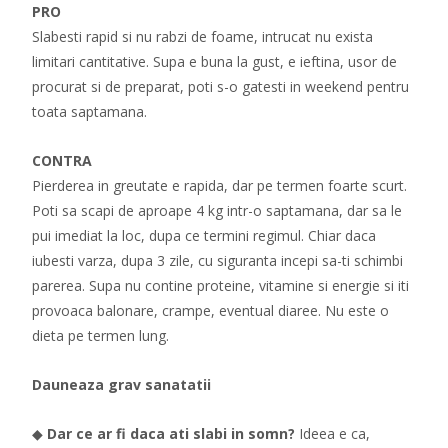
PRO
Slabesti rapid si nu rabzi de foame, intrucat nu exista
limitari cantitative. Supa e buna la gust, e ieftina, usor de
procurat si de preparat, poti s-o gatesti in weekend pentru
toata saptamana.
CONTRA
Pierderea in greutate e rapida, dar pe termen foarte scurt.
Poti sa scapi de aproape 4 kg intr-o saptamana, dar sa le
pui imediat la loc, dupa ce termini regimul. Chiar daca
iubesti varza, dupa 3 zile, cu siguranta incepi sa-ti schimbi
parerea. Supa nu contine proteine, vitamine si energie si iti
provoaca balonare, crampe, eventual diaree. Nu este o
dieta pe termen lung.
Dauneaza grav sanatatii
◆
Dar ce ar fi daca ati slabi in somn?
Ideea e ca,