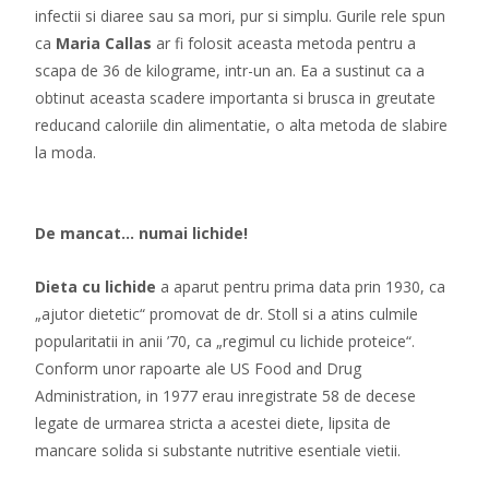
infectii si diaree sau sa mori, pur si simplu. Gurile rele spun
ca
Maria Callas
ar fi folosit aceasta metoda pentru a
scapa de 36 de kilograme, intr-un an. Ea a sustinut ca a
obtinut aceasta scadere importanta si brusca in greutate
reducand caloriile din alimentatie, o alta metoda de slabire
la moda.
De mancat… numai lichide!
Dieta cu lichide
a aparut pentru prima data prin 1930, ca
„ajutor dietetic“ promovat de dr. Stoll si a atins culmile
popularitatii in anii ’70, ca „regimul cu lichide proteice“.
Conform unor rapoarte ale US Food and Drug
Administration, in 1977 erau inregistrate 58 de decese
legate de urmarea stricta a acestei diete, lipsita de
mancare solida si substante nutritive esentiale vietii.