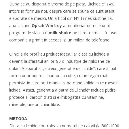
Dupa ce au disparut o vreme de pe piata, „lichidele“ s-au
intors in formule noi, despre care se spune ca sunt atent
elaborate de medici. Un articol din NY Times sustine ca,
atunci cand
Oprah Winfrey
a mentionat numele unui
program de slabit cu
milk shake
pe care tocmai il folosea,
compania a primit in aceeasi zi un milion de telefoane.
Clinicile de profil au preluat ideea, iar dieta cu lichide a
devenit la sfarsitul anilor ’80 o industrie de milioane de
dolari. A aparut si „a treia generatie de lichide“, care a luat
forma unor pudre si bauturi la cutie, cu un regim mai
permisiv, in care poti manca si batoane solide intre mesele
lichide. Astazi, generatia a patra de „lichide“ include pudre
proteice si carbohidrati si e imbogatita cu vitamine,
minerale, uneori chiar fibre.
METODA
Dieta cu lichide controleaza numarul de calorii (la 800-1000