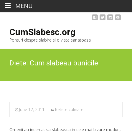
MENU
CumSlabesc.org
Ponturi despre slabire si o viata sanatoasa
Diete: Cum slabeau bunicile
June 12, 2011
Retete culinare
Omenii au incercat sa slabeasca in cele mai bizare moduri,