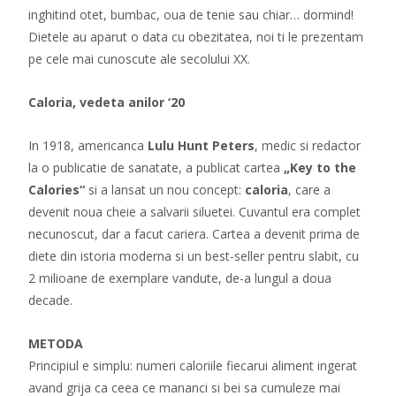
inghitind otet, bumbac, oua de tenie sau chiar… dormind!
Dietele au aparut o data cu obezitatea, noi ti le prezentam
pe cele mai cunoscute ale secolului XX.
Caloria, vedeta anilor ‘20
In 1918, americanca
Lulu Hunt Peters
, medic si redactor
la o publicatie de sanatate, a publicat cartea
„Key to the
Calories“
si a lansat un nou concept:
caloria
, care a
devenit noua cheie a salvarii siluetei. Cuvantul era complet
necunoscut, dar a facut cariera. Cartea a devenit prima de
diete din istoria moderna si un best-seller pentru slabit, cu
2 milioane de exemplare vandute, de-a lungul a doua
decade.
METODA
Principiul e simplu: numeri caloriile fiecarui aliment ingerat
avand grija ca ceea ce mananci si bei sa cumuleze mai