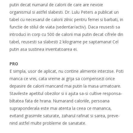
putin decat numarul de calorii de care are nevoie
organismul si astfel slabesti. Dr. Lulu Peters a publicat un
tabel cu necesarul de calorii zilnic pentru femei si barbati, in
functie de stilul de viata (sedentar/activ). Daca reusesti sa
introduci in corp cu 500 de calorii mai putin decat cifrele din
tabel, reusesti sa slabesti 2 kilograme pe saptamana! Cel
putin asa sustinea inventatoarea ei.
PRO
E simpla, usor de aplicat, nu contine alimente interzise. Poti
manca ce vrei, cata vreme ai grija sa compensezi orice
depasire de calorii mancand mai putin la masa urmatoare.
Stavileste apetitul obezilor si ii ajuta sa-si cultive responsa-
biltatea fata de hrana. Numarand caloriile, persoana
supraponderala este mai atenta la ceea ce mananca,
evitand grasimile saturate, zaharul rafinat si sarea, preve-
nind astfel multe probleme de sanatate.