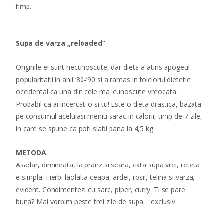
timp.
Supa de varza „reloaded”
Originile ei sunt necunoscute, dar dieta a atins apogeul
popularitatii in anii ‘80-’90 si a ramas in folclorul dietetic
occidental ca una din cele mai cunoscute vreodata.
Probabil ca ai incercat-o si tu! Este o dieta drastica, bazata
pe consumul aceluiasi meniu sarac in calorii, timp de 7 zile,
in care se spune ca poti slabi pana la 4,5 kg.
METODA
Asadar, dimineata, la pranz si seara, cata supa vrei, reteta
e simpla. Fierbi laolalta ceapa, ardei, rosii, telina si varza,
evident. Condimentezi cu sare, piper, curry. Ti se pare
buna? Mai vorbim peste trei zile de supa… exclusiv.