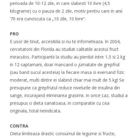
perioada de 10-12 zile, in care slabesti 10 livre (4,5
kilograme) cu o pauza de 2 zile, motiv pentru care in anii
’70 era cunoscuta ca „10 zile, 10 livre“.
PRO
E usor de tinut, accesibila si nu te infometeaza. In 2004,
cercetatorii din Florida au studiat calitatile acestui fruct
miraculos. Participantii la studiu au pierdut intre 1,5 si 2 kg
in 12 saptamani, doar mancand o jumatate de grepfrut
(sau band sucul acesteia) la fiecare masa si exersand fizic
moderat, multi dintre ei slabind chiar mai mult de 5 kg! Se
presupune ca grepfrutul reduce nivelurile de insulina din
sange, incurajand eliminarea grasimii. In orice caz, studiul a
presupus o dieta sanatoasa, in comparatie cu cea
originala, total neindicata.
CONTRA
Dieta limiteaza drastic consumul de legume si fructe,