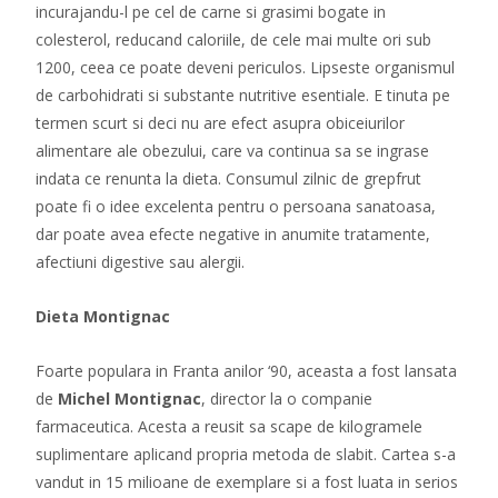
incurajandu-l pe cel de carne si grasimi bogate in
colesterol, reducand caloriile, de cele mai multe ori sub
1200, ceea ce poate deveni periculos. Lipseste organismul
de carbohidrati si substante nutritive esentiale. E tinuta pe
termen scurt si deci nu are efect asupra obiceiurilor
alimentare ale obezului, care va continua sa se ingrase
indata ce renunta la dieta. Consumul zilnic de grepfrut
poate fi o idee excelenta pentru o persoana sanatoasa,
dar poate avea efecte negative in anumite tratamente,
afectiuni digestive sau alergii.
Dieta Montignac
Foarte populara in Franta anilor ‘90, aceasta a fost lansata
de
Michel Montignac
, director la o companie
farmaceutica. Acesta a reusit sa scape de kilogramele
suplimentare aplicand propria metoda de slabit. Cartea s-a
vandut in 15 milioane de exemplare si a fost luata in serios