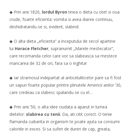
◆ Prin anii 1820,
lordul Byron
tinea o dieta cu otet si oua
crude, foarte eficienta: vomita si avea diaree continuu,
deshidratandu-se si, evident, slabind.
◆ O alta dieta „eficienta” a inceputului de secol apartine
lui
Horace Fletcher
, supranumit „Marele mestecator“,
care recomanda celor care vor sa slabeasca sa mestece
mancarea de 32 de ori, fara sa o inghita!
◆ Iar stramosul indepartat al anticeluliticelor pare sa fi fost
un sapun foarte popular printre plinutele Americii anilor ’30,
care credeau ca slabesc spalandu-se cu el…
◆ Prin anii ’50, o alta idee ciudata a aparut in lumea
dietelor:
slabirea cu tenii
. Da, ati citit corect. O tenie
flamanda cuibarita in organism te poate ajuta sa consumi
caloriile in exces. Si sa suferi de dureri de cap, greata,