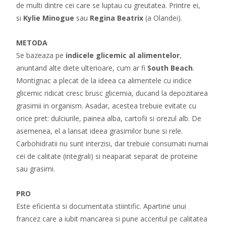
de multi dintre cei care se luptau cu greutatea. Printre ei,
si
Kylie Minogue
sau
Regina Beatrix
(a Olandei).
METODA
Se bazeaza pe
indicele glicemic al alimentelor
,
anuntand alte diete ulterioare, cum ar fi
South Beach
.
Montignac a plecat de la ideea ca alimentele cu indice
glicemic ridicat cresc brusc glicemia, ducand la depozitarea
grasimii in organism. Asadar, acestea trebuie evitate cu
orice pret: dulciurile, painea alba, cartofii si orezul alb. De
asemenea, el a lansat ideea grasimilor bune si rele.
Carbohidratii nu sunt interzisi, dar trebuie consumati numai
cei de calitate (integrali) si neaparat separat de proteine
sau grasimi.
PRO
Este eficienta si documentata stiintific. Apartine unui
francez care a iubit mancarea si pune accentul pe calitatea