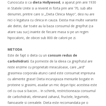
Cunoscuta si ca
dieta Hollywood
, a aparut prin anii 1930
in Statele Unite si a revenit in forta prin anii ’70, sub alte
denumiri, printre care si „Dieta Clinica Mayo“, desi nu are
nici o legatura cu clinica in cauza. Exista mai multe variante
ale dietei, dar toate au la baza consumul de grepfrut (ca
atare sau suc) inainte de fiecare masa si pe un regim
hipocaloric, de obicei sub 800 de calorii pe zi.
METODA
Este de fapt o dieta cu un
consum redus de
carbohidrati
. Ea porneste de la ideea ca grepfrutul are
niste enzime cu proprietati miraculoase, care „ard“
grasimea corporala atunci cand este consumat impreuna
cu alimente grase! Dieta incurajeaza meniurile bogate in
proteine si grasimi, asadar un mic dejun tipic acesteia este
cel cu oua si bacon… In schimb, restrictioneaza consumul
de carbohidrati, eliminand zaharul, fructele, legumele,
fainoasele si cerealele. Dieta este recomandata pe o