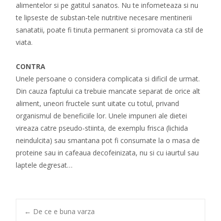
alimentelor si pe gatitul sanatos. Nu te infometeaza si nu
te lipseste de substan-tele nutritive necesare mentinerii
sanatatii, poate fi tinuta permanent si promovata ca stil de
viata.
CONTRA
Unele persoane o considera complicata si dificil de urmat.
Din cauza faptului ca trebuie mancate separat de orice alt
aliment, uneori fructele sunt uitate cu totul, privand
organismul de beneficiile lor. Unele impuneri ale dietei
vireaza catre pseudo-stiinta, de exemplu frisca (lichida
neindulcita) sau smantana pot fi consumate la o masa de
proteine sau in cafeaua decofeinizata, nu si cu iaurtul sau
laptele degresat…
Post
←
De ce e buna varza