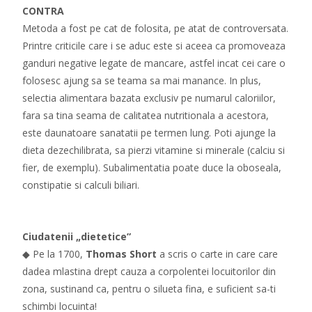
CONTRA
Metoda a fost pe cat de folosita, pe atat de controversata.
Printre criticile care i se aduc este si aceea ca promoveaza
ganduri negative legate de mancare, astfel incat cei care o
folosesc ajung sa se teama sa mai manance. In plus,
selectia alimentara bazata exclusiv pe numarul caloriilor,
fara sa tina seama de calitatea nutritionala a acestora,
este daunatoare sanatatii pe termen lung. Poti ajunge la
dieta dezechilibrata, sa pierzi vitamine si minerale (calciu si
fier, de exemplu). Subalimentatia poate duce la oboseala,
constipatie si calculi biliari.
Ciudatenii „dietetice”
◆ Pe la 1700,
Thomas Short
a scris o carte in care care
dadea mlastina drept cauza a corpolentei locuitorilor din
zona, sustinand ca, pentru o silueta fina, e suficient sa-ti
schimbi locuinta!