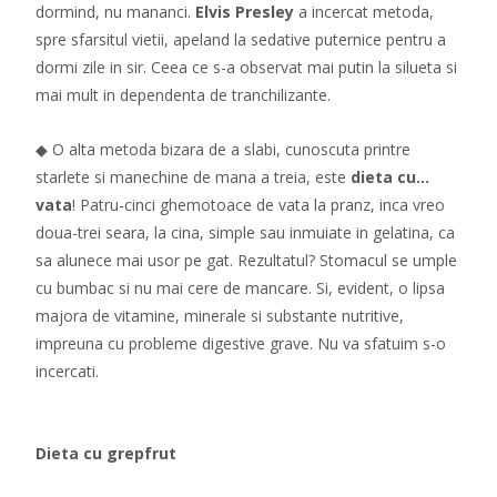
dormind, nu mananci.
Elvis Presley
a incercat metoda,
spre sfarsitul vietii, apeland la sedative puternice pentru a
dormi zile in sir. Ceea ce s-a observat mai putin la silueta si
mai mult in dependenta de tranchilizante.
◆ O alta metoda bizara de a slabi, cunoscuta printre
starlete si manechine de mana a treia, este
dieta cu…
vata
! Patru-cinci ghemotoace de vata la pranz, inca vreo
doua-trei seara, la cina, simple sau inmuiate in gelatina, ca
sa alunece mai usor pe gat. Rezultatul? Stomacul se umple
cu bumbac si nu mai cere de mancare. Si, evident, o lipsa
majora de vitamine, minerale si substante nutritive,
impreuna cu probleme digestive grave. Nu va sfatuim s-o
incercati.
Dieta cu grepfrut