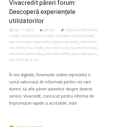
Vivacredit păreri forum:
Descoperă experiențele
utilizatorilor
July 17, 2024
Servicii
imprumut online Viva
Credit
,
imprumut Viva Credit
,
inchidere cont viva credit
,
luat cineva bani viva credit
,
neplata viva credit
,
refinantare
viva credit
,
Viva Credit
,
viva credit card
,
viva credit contact
,
viva credit contul meu
,
viva credit online
,
viva credit pareri
,
viva credit pe 3 luni
În era digitală, forumurile online reprezintă o
sursă valoroasă de informații pentru cei care
doresc să afle păreri autentice despre diverse
servicii. Vivacredit, cunoscut pentru oferirea de
împrumuturi rapide și accesibile, este
Read More…
Leave a comment