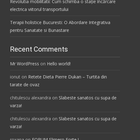
Revolutia mobilitatii: Cum schimba o stație încărcare
electrica viitorul transportului
Terapii holistice Bucuresti: O Abordare Integrativa
pentru Sanatate si Bunastare
Recent Comments
Mr WordPress
on
Hello world!
ionut
on
Retete Dieta Pierre Dukan – Turtita din
tarate de ovaz
chitulescu alexandra
on
Slabeste sanatos cu supa de
varza!
chitulescu alexandra
on
Slabeste sanatos cu supa de
varza!
roxana
on
FORUM Slimero Forte !