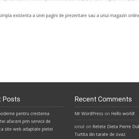
, simpla existenta a unei pagini de prezentare sau a unui magazin onli
 Posts
Recent Comments
moderne pentru cresterea
Mr WordPress
on
Hello world!
i afacerii prin servicii de
ionut
on
Retete Dieta Pierre Du
 site web adaptate pietei
Turtita din tarate de ovaz