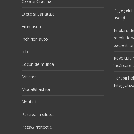
Casa si Gradina
7 greșeli 
Diete si Sanatate
uscați
Frumusete
Implant de
revolutiona
Inchirieri auto
pacientilor
Job
Revolutia 
Locuri de munca
încărcare e
Miscare
Terapii ho
Integrativ
Moda&Fashion
Noutati
Pastreaza silueta
Paza&Protectie