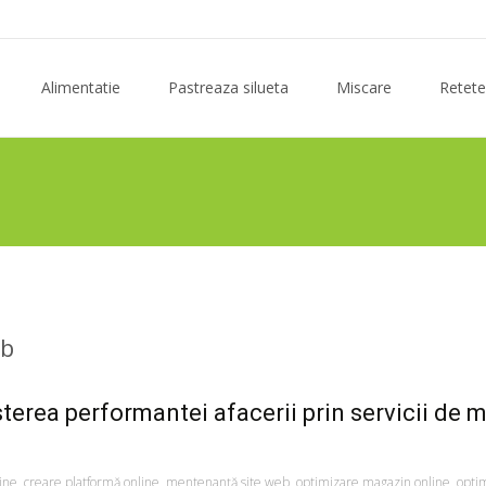
Skip
to
Alimentatie
Pastreaza silueta
Miscare
Retete
content
eb
terea performantei afacerii prin servicii de 
ine
,
creare platformă online
,
mentenanță site web
,
optimizare magazin online
,
optim