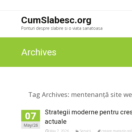
CumSlabesc.org
Ponturi despre slabire si o viata sanatoasa
Archives
Tag Archives: mentenanță site w
Strategii moderne pentru cres
07
actuale
May/26
May 7, 2026
Servicii
creare magazin onl