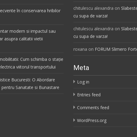
chitulescu alexandra
on
Slabest
frecvente în conservarea hribilor
cu supa de varza!
chitulescu alexandra
on
Slabest
ntar modern si impactul sau
cu supa de varza!
r asupra calitatii vietii
roxana
on
FORUM Slimero Forte
mobilitatii: Cum schimba o stație
lectrica viitorul transportului
Meta
listice Bucuresti: O Abordare
Log in
a pentru Sanatate si Bunastare
Entries feed
Comments feed
WordPress.org