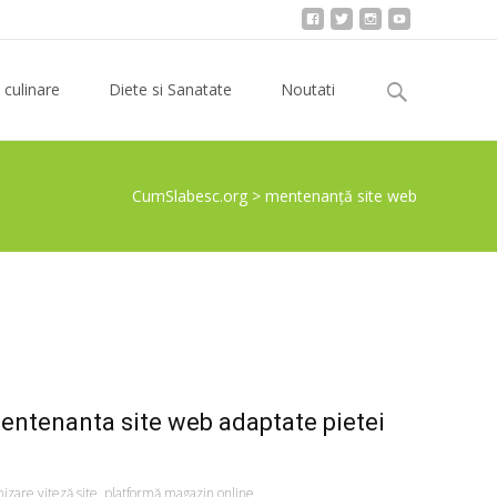
Search
 culinare
Diete si Sanatate
Noutati
for:
CumSlabesc.org
>
mentenanță site web
mentenanta site web adaptate pietei
izare viteză site
,
platformă magazin online